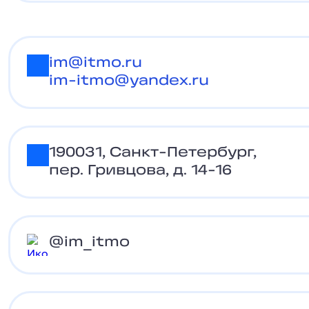
im@itmo.ruim-itmo@yandex.ru
im@itmo.ru
im-itmo@yandex.ru
190031, Санкт-Петербург, пер. Гривцова
190031, Санкт-Петербург,
пер. Гривцова, д. 14-16
@im_itmo
@im_itmo