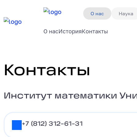
О нас
Наука
О нас
История
Контакты
Контакты
Контакты
Институт математики Университета
Институт математики Ун
+7 (812) 312-61-31
+7 (812) 312-61-31