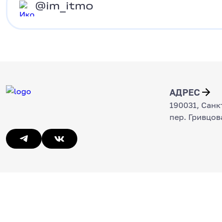
@im_itmo
@im_itmo
АДРЕС
190031, Санк
пер. Гривцова